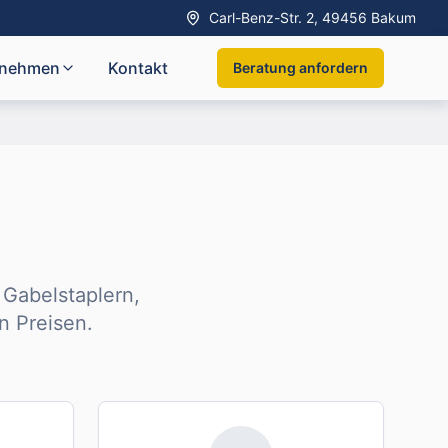
Carl-Benz-Str. 2, 49456 Bakum
rnehmen
Kontakt
Beratung anfordern
Gabelstaplern,
 Preisen.