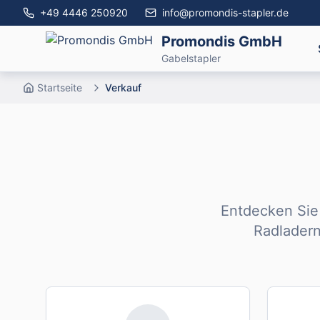
+49 4446 250920
info@promondis-stapler.de
Promondis GmbH
Gabelstapler
Startseite
Verkauf
Entdecken Sie
Radlader