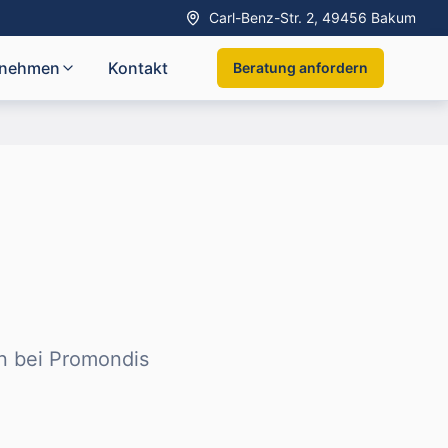
Carl-Benz-Str. 2, 49456 Bakum
rnehmen
Kontakt
Beratung anfordern
en bei Promondis