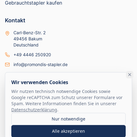
Gebrauchtstapler kaufen
Kontakt
Carl-Benz-Str. 2
49456 Bakum
Deutschland
+49 4446 250920
info@promondis-stapler.de
Mo-Fr: 7:30-17:00
Sa: 09:00-13:00
Wir verwenden Cookies
Wir nutzen technisch notwendige Cookies sowie
Google reCAPTCHA zum Schutz unserer Formulare vor
Spam. Weitere Informationen finden Sie in unserer
©
2026
Promondis GmbH. Alle Rechte vorbehalten.
Datenschutzerklärung
.
Impressum
Datenschutz
AGB
Nur notwendige
promondis-stapler.de
Alle akzeptieren